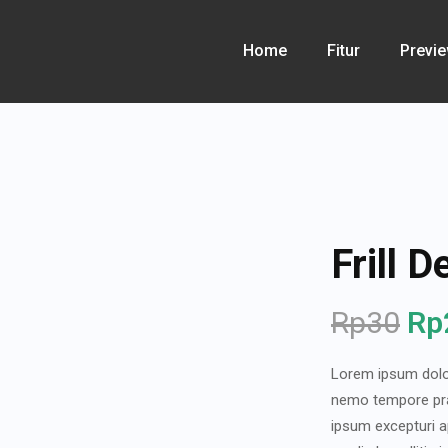
Home
Fitur
Previ
Frill D
Rp
30
Rp
Lorem ipsum dolor 
nemo tempore prae
ipsum excepturi a