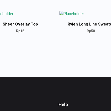
Sheer Overlay Top
Rylen Long Line Sweat
Rp
16
Rp
50
ADD TO CART
ADD TO CART
Help