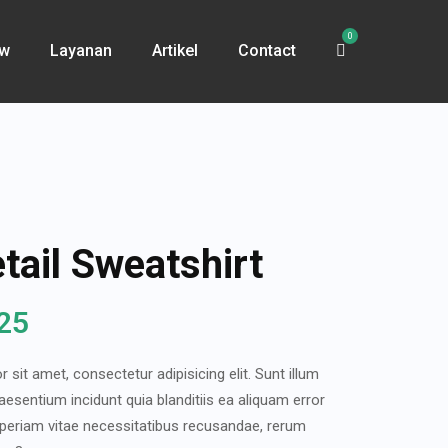
0
ew
Layanan
Artikel
Contact
etail Sweatshirt
25
sit amet, consectetur adipisicing elit. Sunt illum
sentium incidunt quia blanditiis ea aliquam error
periam vitae necessitatibus recusandae, rerum