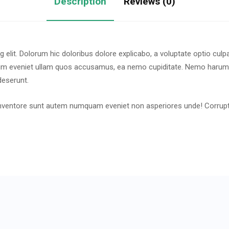
Description
Reviews (0)
 elit. Dolorum hic doloribus dolore explicabo, a voluptate optio culp
tium eveniet ullam quos accusamus, ea nemo cupiditate. Nemo harum 
deserunt.
io inventore sunt autem numquam eveniet non asperiores unde! Corru