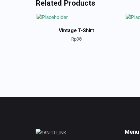
Related Products
Vintage T-Shirt
Rp
38
ADD TO CART
Menu