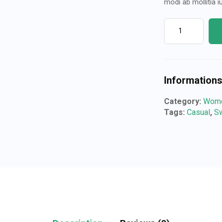
modi ab mollitia i
Information
Category:
Wom
Tags:
Casual
,
S