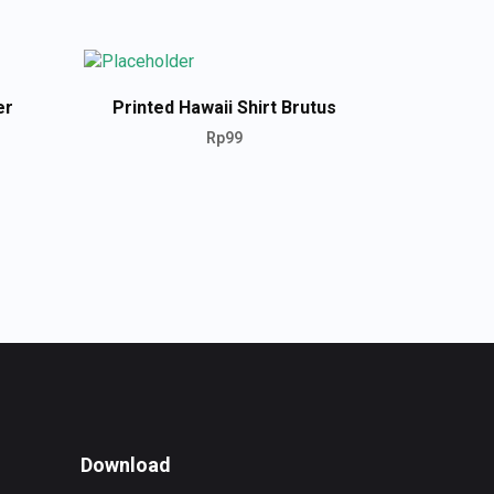
er
Printed Hawaii Shirt Brutus
Rp
99
ADD TO CART
Download