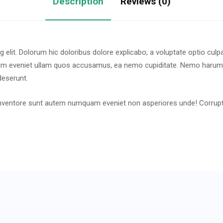
Description
Reviews (0)
 elit. Dolorum hic doloribus dolore explicabo, a voluptate optio culp
tium eveniet ullam quos accusamus, ea nemo cupiditate. Nemo harum 
deserunt.
io inventore sunt autem numquam eveniet non asperiores unde! Corru