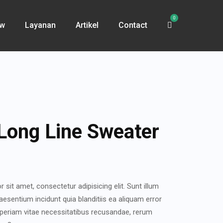
0
ew
Layanan
Artikel
Contact
Long Line Sweater
sit amet, consectetur adipisicing elit. Sunt illum
sentium incidunt quia blanditiis ea aliquam error
periam vitae necessitatibus recusandae, rerum