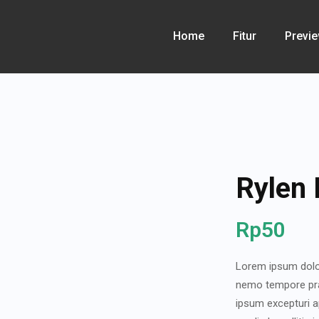
Home
Fitur
Previ
Rylen 
Rp
50
Lorem ipsum dolor 
nemo tempore prae
ipsum excepturi a