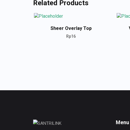
Related Products
Sheer Overlay Top
Rp
16
ADD TO CART
Menu