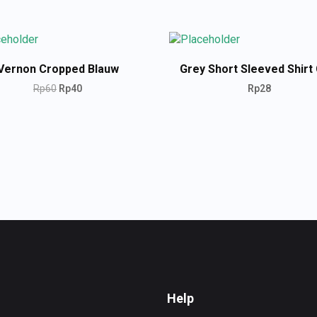
Vernon Cropped Blauw
Grey Short Sleeved Shirt 
Rp
60
Rp
40
Rp
28
ADD TO CART
ADD TO CART
Help