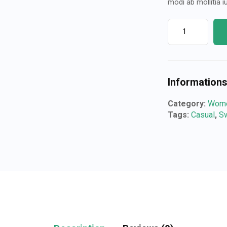
modi ab mollitia i
Information
Category:
Wom
Tags:
Casual
,
S