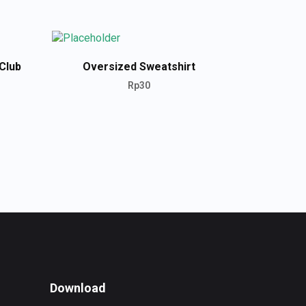
Club
Oversized Sweatshirt
Rp
30
ADD TO CART
Download